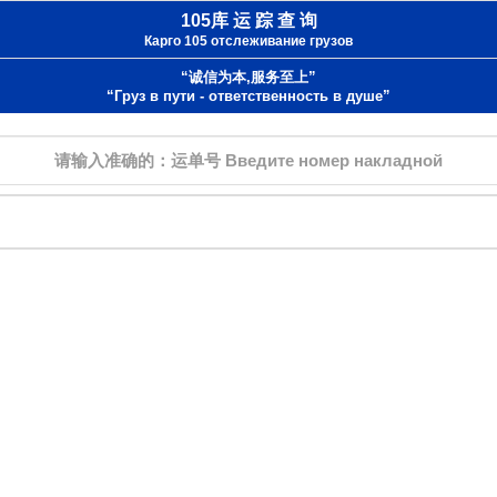
105库 运 踪 查 询
Карго 105 отслеживание грузов
“诚信为本,服务至上”
“Груз в пути - ответственность в душе”