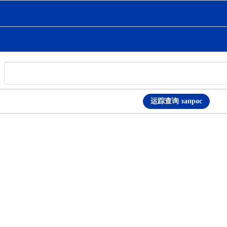
运踪查询 запрос